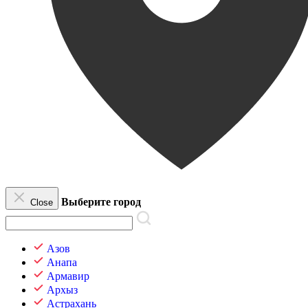
Выберите город
Close
Азов
Анапа
Армавир
Архыз
Астрахань