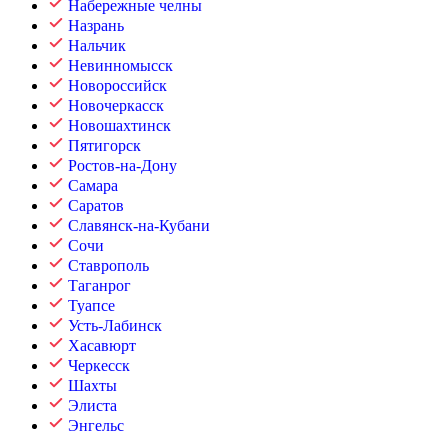
Набережные челны
Назрань
Нальчик
Невинномысск
Новороссийск
Новочеркасск
Новошахтинск
Пятигорск
Ростов-на-Дону
Самара
Саратов
Славянск-на-Кубани
Сочи
Ставрополь
Таганрог
Туапсе
Усть-Лабинск
Хасавюрт
Черкесск
Шахты
Элиста
Энгельс