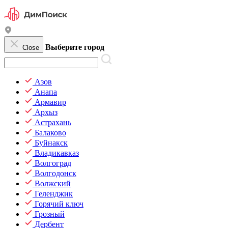
Выберите город
Close
Азов
Анапа
Армавир
Архыз
Астрахань
Балаково
Буйнакск
Владикавказ
Волгоград
Волгодонск
Волжский
Геленджик
Горячий ключ
Грозный
Дербент