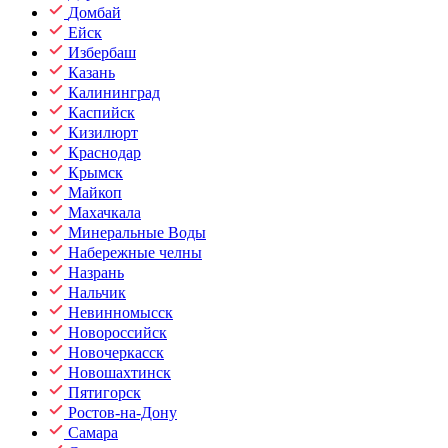
Домбай
Ейск
Избербаш
Казань
Калининград
Каспийск
Кизилюрт
Краснодар
Крымск
Майкоп
Махачкала
Минеральные Воды
Набережные челны
Назрань
Нальчик
Невинномысск
Новороссийск
Новочеркасск
Новошахтинск
Пятигорск
Ростов-на-Дону
Самара