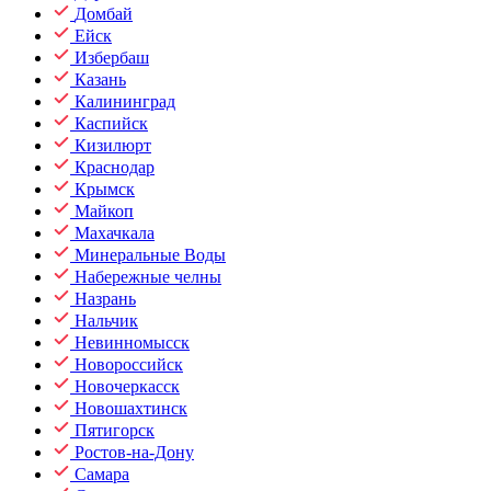
Домбай
Ейск
Избербаш
Казань
Калининград
Каспийск
Кизилюрт
Краснодар
Крымск
Майкоп
Махачкала
Минеральные Воды
Набережные челны
Назрань
Нальчик
Невинномысск
Новороссийск
Новочеркасск
Новошахтинск
Пятигорск
Ростов-на-Дону
Самара