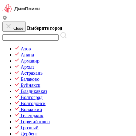
Выберите город
Close
Азов
Анапа
Армавир
Архыз
Астрахань
Балаково
Буйнакск
Владикавказ
Волгоград
Волгодонск
Волжский
Геленджик
Горячий ключ
Грозный
Дербент