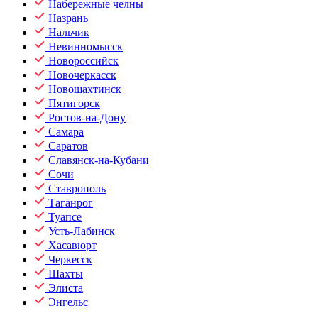
Набережные челны
Назрань
Нальчик
Невинномысск
Новороссийск
Новочеркасск
Новошахтинск
Пятигорск
Ростов-на-Дону
Самара
Саратов
Славянск-на-Кубани
Сочи
Ставрополь
Таганрог
Туапсе
Усть-Лабинск
Хасавюрт
Черкесск
Шахты
Элиста
Энгельс