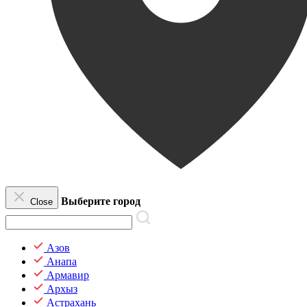
Выберите город
Close
Азов
Анапа
Армавир
Архыз
Астрахань