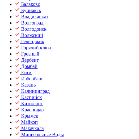
Балаково
Буйнакск
Владикавказ
Волгоград
Волгодонск
Волжский
Геленджик
Горячий ключ
Грозный
Дербент
Домбай
Ейск
Избербаш
Казань
Калининград
Каспийск
Кизилюрт
Краснодар
Крымск
Майкоп
Махачкала
Минеральные Воды