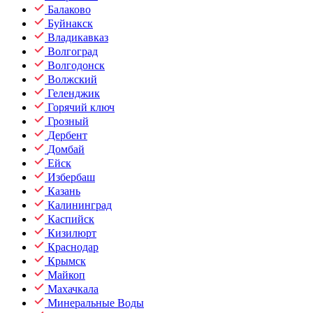
Балаково
Буйнакск
Владикавказ
Волгоград
Волгодонск
Волжский
Геленджик
Горячий ключ
Грозный
Дербент
Домбай
Ейск
Избербаш
Казань
Калининград
Каспийск
Кизилюрт
Краснодар
Крымск
Майкоп
Махачкала
Минеральные Воды