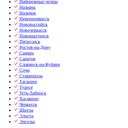
Набережные челны
Назрань
Нальчик
Невинномысск
Новороссийск
Новочеркасск
Новошахтинск
Пятигорск
Ростов-на-Дону
Самара
Саратов
Славянск-на-Кубани
Сочи
Ставрополь
Таганрог
Туапсе
Усть-Лабинск
Хасавюрт
Черкесск
Шахты
Элиста
Энгельс