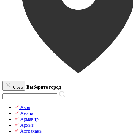
Выберите город
Close
Азов
Анапа
Армавир
Архыз
Астрахань