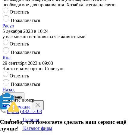
необходимое для проживания. Хозяйка всегда на связи.
Ответить
Пожаловаться
Расул
5 декабря 2023 в 10:24
у вас можно остановиться с животными
Ответить
Пожаловаться
Яна
29 сентября 2023 в 09:03
Чисто и комфортно. Советую.
Ответить
Пожаловаться
Назад
Меню
Выберите номер
Махачкала
8 (909) 482-13-03
Главная
Спасибо, что помогаете сделать наш сервис ещё
Отменить
лучше!
Каталог фирм