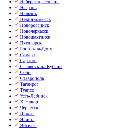
Набережные челны
Назрань
Нальчик
Невинномысск
Новороссийск
Новочеркасск
Новошахтинск
Пятигорск
Ростов-на-Дону
Самара
Саратов
Славянск-на-Кубани
Сочи
Ставрополь
Таганрог
Туапсе
Усть-Лабинск
Хасавюрт
Черкесск
Шахты
Элиста
Энгельс