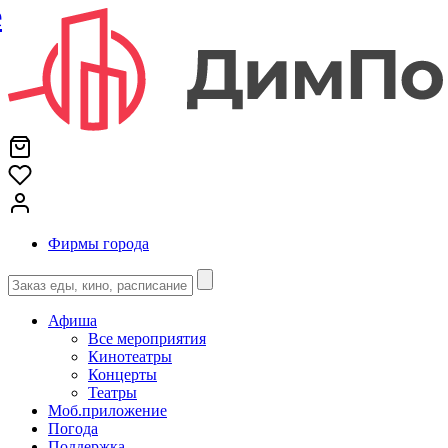
е
Фирмы города
Афиша
Все мероприятия
Кинотеатры
Концерты
Театры
Моб.приложение
Погода
Поддержка