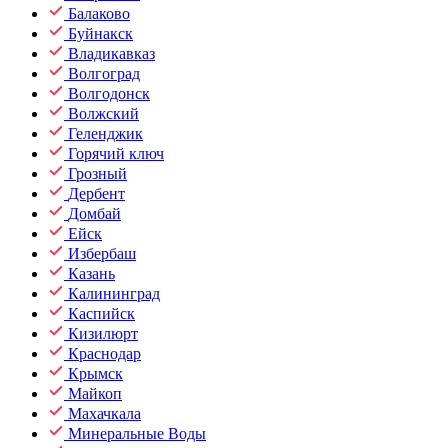
Балаково
Буйнакск
Владикавказ
Волгоград
Волгодонск
Волжский
Геленджик
Горячий ключ
Грозный
Дербент
Домбай
Ейск
Избербаш
Казань
Калининград
Каспийск
Кизилюрт
Краснодар
Крымск
Майкоп
Махачкала
Минеральные Воды