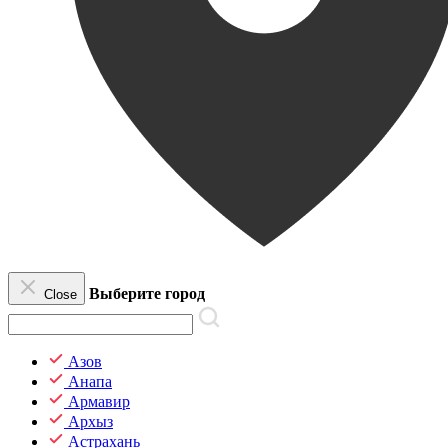
Выберите город
Close
Азов
Анапа
Армавир
Архыз
Астрахань