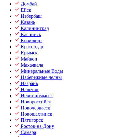
Домбай
Ейск
Избербаш
Казань
Калининград
Каспийск
Кизилюрт
Краснодар
Крымск
Майкоп
Махачкала
Минеральные Воды
Набережные челны
Назрань
Нальчик
Невинномысск
Новороссийск
Новочеркасск
Новошахтинск
Пятигорск
Ростов-на-Дону
Самара