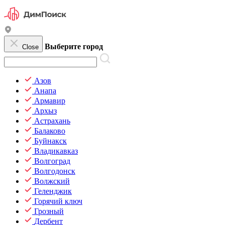
Выберите город
Close
Азов
Анапа
Армавир
Архыз
Астрахань
Балаково
Буйнакск
Владикавказ
Волгоград
Волгодонск
Волжский
Геленджик
Горячий ключ
Грозный
Дербент