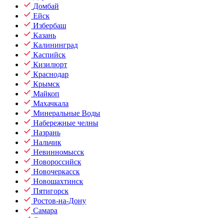
Домбай
Ейск
Избербаш
Казань
Калининград
Каспийск
Кизилюрт
Краснодар
Крымск
Майкоп
Махачкала
Минеральные Воды
Набережные челны
Назрань
Нальчик
Невинномысск
Новороссийск
Новочеркасск
Новошахтинск
Пятигорск
Ростов-на-Дону
Самара