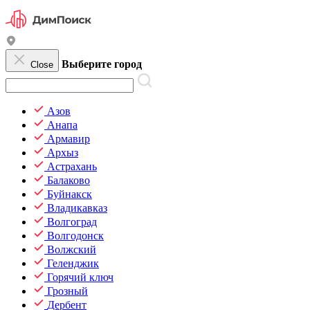
Выберите город
Close
Азов
Анапа
Армавир
Архыз
Астрахань
Балаково
Буйнакск
Владикавказ
Волгоград
Волгодонск
Волжский
Геленджик
Горячий ключ
Грозный
Дербент