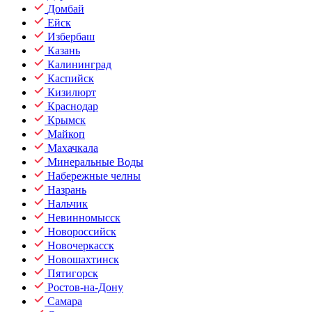
Домбай
Ейск
Избербаш
Казань
Калининград
Каспийск
Кизилюрт
Краснодар
Крымск
Майкоп
Махачкала
Минеральные Воды
Набережные челны
Назрань
Нальчик
Невинномысск
Новороссийск
Новочеркасск
Новошахтинск
Пятигорск
Ростов-на-Дону
Самара