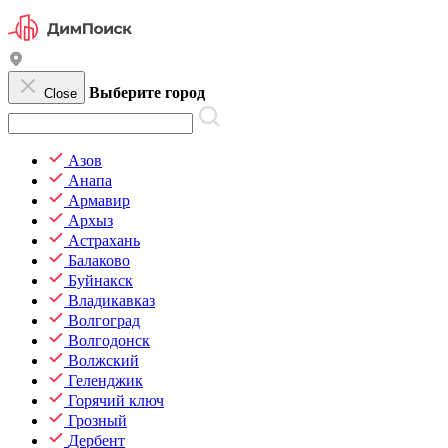
Выберите город
Close
Азов
Анапа
Армавир
Архыз
Астрахань
Балаково
Буйнакск
Владикавказ
Волгоград
Волгодонск
Волжский
Геленджик
Горячий ключ
Грозный
Дербент