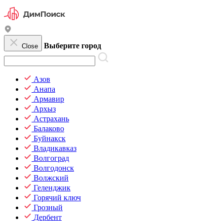
Выберите город
Close
Азов
Анапа
Армавир
Архыз
Астрахань
Балаково
Буйнакск
Владикавказ
Волгоград
Волгодонск
Волжский
Геленджик
Горячий ключ
Грозный
Дербент