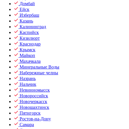
Домбай
Ейск
Избербаш
Казань
Калининград
Каспийск
Кизилюрт
Краснодар
Крымск
Майкоп
Махачкала
Минеральные Воды
Набережные челны
Назрань
Нальчик
Невинномысск
Новороссийск
Новочеркасск
Новошахтинск
Пятигорск
Ростов-на-Дону
Самара