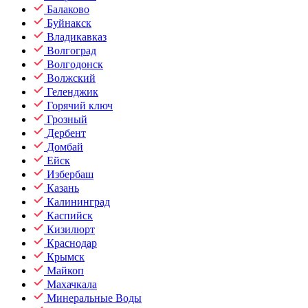
Балаково
Буйнакск
Владикавказ
Волгоград
Волгодонск
Волжский
Геленджик
Горячий ключ
Грозный
Дербент
Домбай
Ейск
Избербаш
Казань
Калининград
Каспийск
Кизилюрт
Краснодар
Крымск
Майкоп
Махачкала
Минеральные Воды