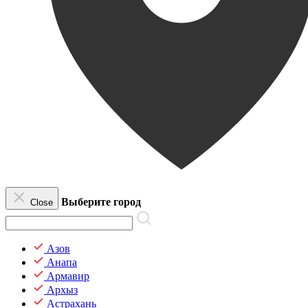
Выберите город
Close
Азов
Анапа
Армавир
Архыз
Астрахань