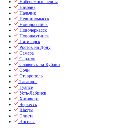
Набережные челны
Назрань
Нальчик
Невинномысск
Новороссийск
Новочеркасск
Новошахтинск
Пятигорск
Ростов-на-Дону
Самара
Саратов
Славянск-на-Кубани
Сочи
Ставрополь
Таганрог
Туапсе
Усть-Лабинск
Хасавюрт
Черкесск
Шахты
Элиста
Энгельс