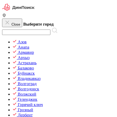
Выберите город
Close
Азов
Анапа
Армавир
Архыз
Астрахань
Балаково
Буйнакск
Владикавказ
Волгоград
Волгодонск
Волжский
Геленджик
Горячий ключ
Грозный
Дербент