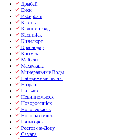
Домбай
Ейск
Избербаш
Казань
Калининград
Каспийск
Кизилюрт
Краснодар
Крымск
Майкоп
Махачкала
Минеральные Воды
Набережные челны
Назрань
Нальчик
Невинномысск
Новороссийск
Новочеркасск
Новошахтинск
Пятигорск
Ростов-на-Дону
Самара