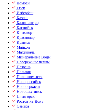
Домбай
Ейск
Избербаш
Казань
Калининград
Каспийск
Кизилюрт
Краснодар
Крымск
Майкоп
Махачкала
Минеральные Воды
Набережные челны
Назрань
Нальчик
Невинномысск
Новороссийск
Новочеркасск
Новошахтинск
Пятигорск
Ростов-на-Дону
Самара