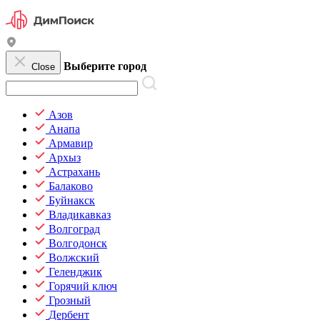
Выберите город
Close
Азов
Анапа
Армавир
Архыз
Астрахань
Балаково
Буйнакск
Владикавказ
Волгоград
Волгодонск
Волжский
Геленджик
Горячий ключ
Грозный
Дербент