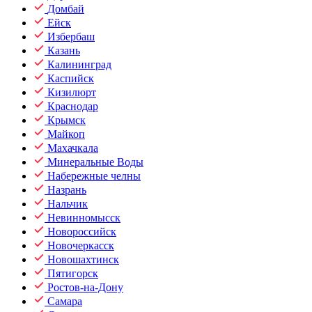
Домбай
Ейск
Избербаш
Казань
Калининград
Каспийск
Кизилюрт
Краснодар
Крымск
Майкоп
Махачкала
Минеральные Воды
Набережные челны
Назрань
Нальчик
Невинномысск
Новороссийск
Новочеркасск
Новошахтинск
Пятигорск
Ростов-на-Дону
Самара