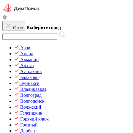
Выберите город
Close
Азов
Анапа
Армавир
Архыз
Астрахань
Балаково
Буйнакск
Владикавказ
Волгоград
Волгодонск
Волжский
Геленджик
Горячий ключ
Грозный
Дербент