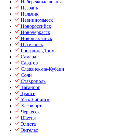
Набережные челны
Назрань
Нальчик
Невинномысск
Новороссийск
Новочеркасск
Новошахтинск
Пятигорск
Ростов-на-Дону
Самара
Саратов
Славянск-на-Кубани
Сочи
Ставрополь
Таганрог
Туапсе
Усть-Лабинск
Хасавюрт
Черкесск
Шахты
Элиста
Энгельс