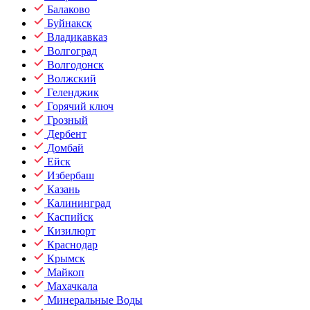
Балаково
Буйнакск
Владикавказ
Волгоград
Волгодонск
Волжский
Геленджик
Горячий ключ
Грозный
Дербент
Домбай
Ейск
Избербаш
Казань
Калининград
Каспийск
Кизилюрт
Краснодар
Крымск
Майкоп
Махачкала
Минеральные Воды