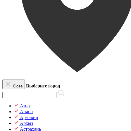
Выберите город
Close
Азов
Анапа
Армавир
Архыз
Астрахань