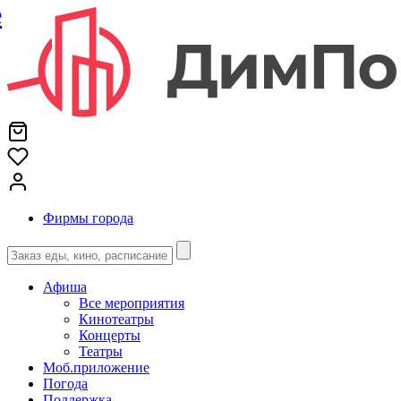
е
Фирмы города
Афиша
Все мероприятия
Кинотеатры
Концерты
Театры
Моб.приложение
Погода
Поддержка