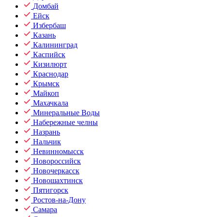
Домбай
Ейск
Избербаш
Казань
Калининград
Каспийск
Кизилюрт
Краснодар
Крымск
Майкоп
Махачкала
Минеральные Воды
Набережные челны
Назрань
Нальчик
Невинномысск
Новороссийск
Новочеркасск
Новошахтинск
Пятигорск
Ростов-на-Дону
Самара