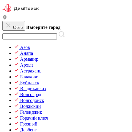
Выберите город
Close
Азов
Анапа
Армавир
Архыз
Астрахань
Балаково
Буйнакск
Владикавказ
Волгоград
Волгодонск
Волжский
Геленджик
Горячий ключ
Грозный
Дербент