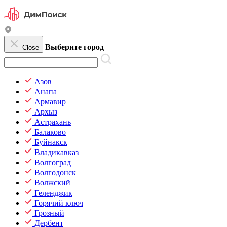
Выберите город
Close
Азов
Анапа
Армавир
Архыз
Астрахань
Балаково
Буйнакск
Владикавказ
Волгоград
Волгодонск
Волжский
Геленджик
Горячий ключ
Грозный
Дербент