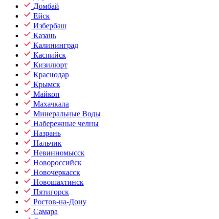
Домбай
Ейск
Избербаш
Казань
Калининград
Каспийск
Кизилюрт
Краснодар
Крымск
Майкоп
Махачкала
Минеральные Воды
Набережные челны
Назрань
Нальчик
Невинномысск
Новороссийск
Новочеркасск
Новошахтинск
Пятигорск
Ростов-на-Дону
Самара