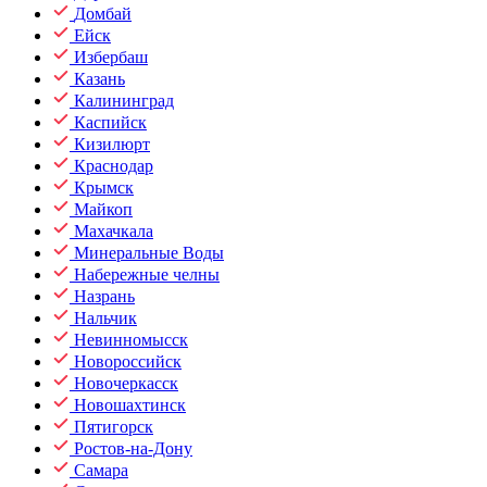
Домбай
Ейск
Избербаш
Казань
Калининград
Каспийск
Кизилюрт
Краснодар
Крымск
Майкоп
Махачкала
Минеральные Воды
Набережные челны
Назрань
Нальчик
Невинномысск
Новороссийск
Новочеркасск
Новошахтинск
Пятигорск
Ростов-на-Дону
Самара