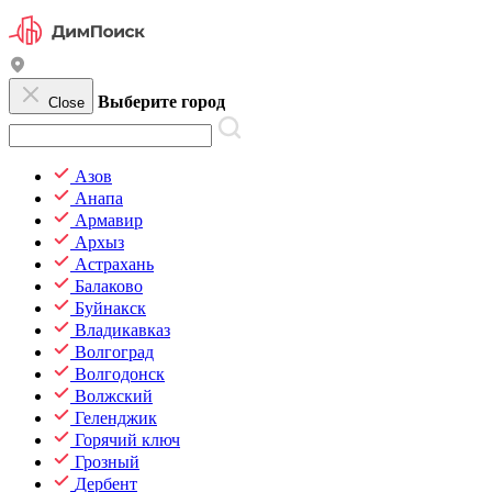
Выберите город
Close
Азов
Анапа
Армавир
Архыз
Астрахань
Балаково
Буйнакск
Владикавказ
Волгоград
Волгодонск
Волжский
Геленджик
Горячий ключ
Грозный
Дербент