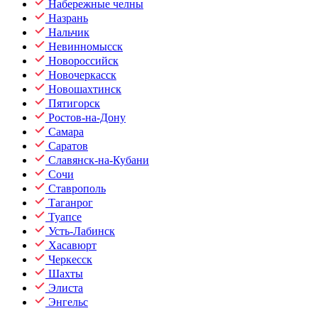
Набережные челны
Назрань
Нальчик
Невинномысск
Новороссийск
Новочеркасск
Новошахтинск
Пятигорск
Ростов-на-Дону
Самара
Саратов
Славянск-на-Кубани
Сочи
Ставрополь
Таганрог
Туапсе
Усть-Лабинск
Хасавюрт
Черкесск
Шахты
Элиста
Энгельс