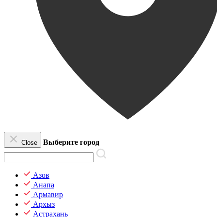
Выберите город
Close
Азов
Анапа
Армавир
Архыз
Астрахань