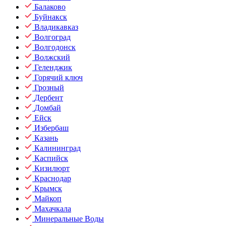
Балаково
Буйнакск
Владикавказ
Волгоград
Волгодонск
Волжский
Геленджик
Горячий ключ
Грозный
Дербент
Домбай
Ейск
Избербаш
Казань
Калининград
Каспийск
Кизилюрт
Краснодар
Крымск
Майкоп
Махачкала
Минеральные Воды