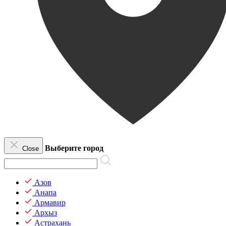
Выберите город
Close
Азов
Анапа
Армавир
Архыз
Астрахань