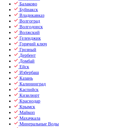
Балаково
Буйнакск
Владикавказ
Волгоград
Волгодонск
Волжский
Геленджик
Горячий ключ
Грозный
Дербент
Домбай
Ейск
Избербаш
Казань
Калининград
Каспийск
Кизилюрт
Краснодар
Крымск
Майкоп
Махачкала
Минеральные Воды