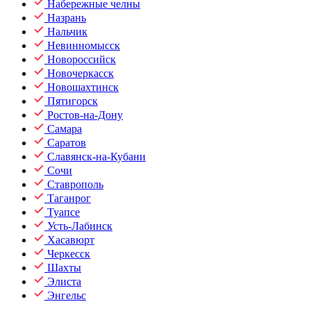
Набережные челны
Назрань
Нальчик
Невинномысск
Новороссийск
Новочеркасск
Новошахтинск
Пятигорск
Ростов-на-Дону
Самара
Саратов
Славянск-на-Кубани
Сочи
Ставрополь
Таганрог
Туапсе
Усть-Лабинск
Хасавюрт
Черкесск
Шахты
Элиста
Энгельс