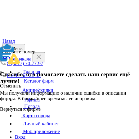
Назад
Меню
Выберите номер
Махачкала
8 (8617) 70-77-97
Главная
Спасибо, что помогаете сделать наш сервис ещё
8-918-467-22-33
лучше!
Каталог фирм
Отменить
Акции/скидки
Мы получили информацию о наличии ошибки в описании
фирмы. В ближайшее время мы ее исправим.
Афиша
Погода
Вернуться к фирме
Карта города
Личный кабинет
Моб.приложение
Вход