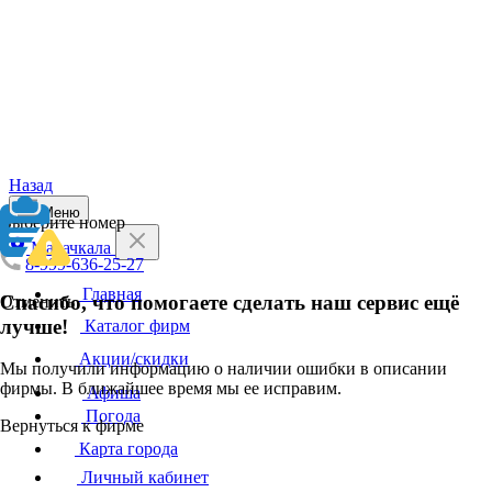
Назад
Меню
Выберите номер
Махачкала
8-999-636-25-27
Главная
Спасибо, что помогаете сделать наш сервис ещё
Отменить
лучше!
Каталог фирм
Акции/скидки
Мы получили информацию о наличии ошибки в описании
фирмы. В ближайшее время мы ее исправим.
Афиша
Погода
Вернуться к фирме
Карта города
Личный кабинет