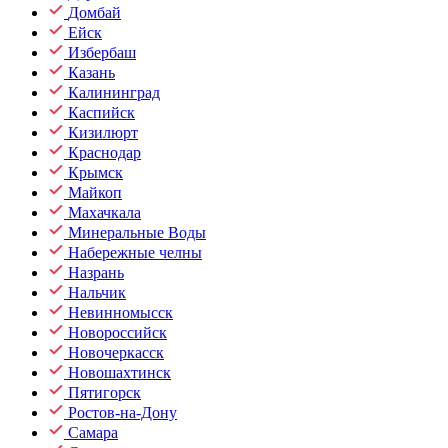
Домбай
Ейск
Избербаш
Казань
Калининград
Каспийск
Кизилюрт
Краснодар
Крымск
Майкоп
Махачкала
Минеральные Воды
Набережные челны
Назрань
Нальчик
Невинномысск
Новороссийск
Новочеркасск
Новошахтинск
Пятигорск
Ростов-на-Дону
Самара