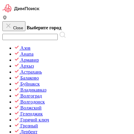
Выберите город
Close
Азов
Анапа
Армавир
Архыз
Астрахань
Балаково
Буйнакск
Владикавказ
Волгоград
Волгодонск
Волжский
Геленджик
Горячий ключ
Грозный
Дербент