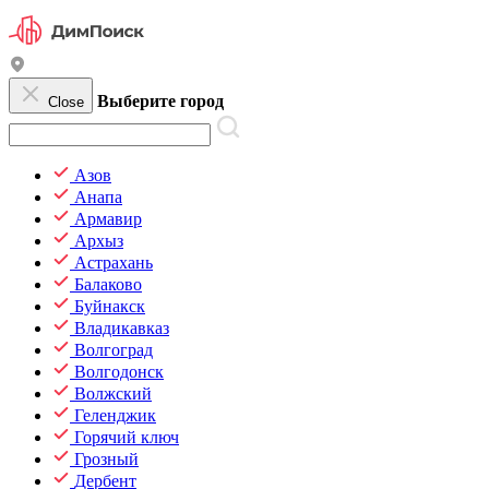
Выберите город
Close
Азов
Анапа
Армавир
Архыз
Астрахань
Балаково
Буйнакск
Владикавказ
Волгоград
Волгодонск
Волжский
Геленджик
Горячий ключ
Грозный
Дербент