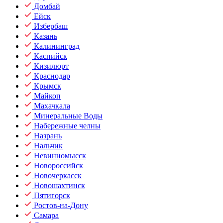
Домбай
Ейск
Избербаш
Казань
Калининград
Каспийск
Кизилюрт
Краснодар
Крымск
Майкоп
Махачкала
Минеральные Воды
Набережные челны
Назрань
Нальчик
Невинномысск
Новороссийск
Новочеркасск
Новошахтинск
Пятигорск
Ростов-на-Дону
Самара