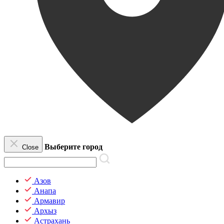
Выберите город
Close
Азов
Анапа
Армавир
Архыз
Астрахань