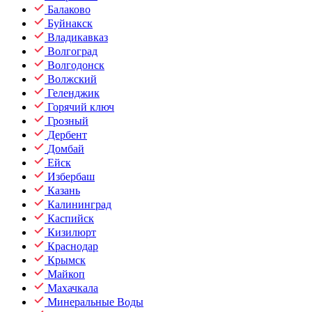
Балаково
Буйнакск
Владикавказ
Волгоград
Волгодонск
Волжский
Геленджик
Горячий ключ
Грозный
Дербент
Домбай
Ейск
Избербаш
Казань
Калининград
Каспийск
Кизилюрт
Краснодар
Крымск
Майкоп
Махачкала
Минеральные Воды