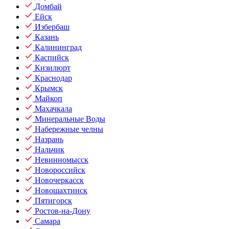
Домбай
Ейск
Избербаш
Казань
Калининград
Каспийск
Кизилюрт
Краснодар
Крымск
Майкоп
Махачкала
Минеральные Воды
Набережные челны
Назрань
Нальчик
Невинномысск
Новороссийск
Новочеркасск
Новошахтинск
Пятигорск
Ростов-на-Дону
Самара