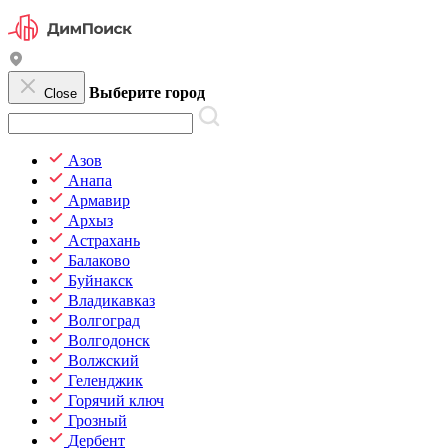
Выберите город
Close
Азов
Анапа
Армавир
Архыз
Астрахань
Балаково
Буйнакск
Владикавказ
Волгоград
Волгодонск
Волжский
Геленджик
Горячий ключ
Грозный
Дербент