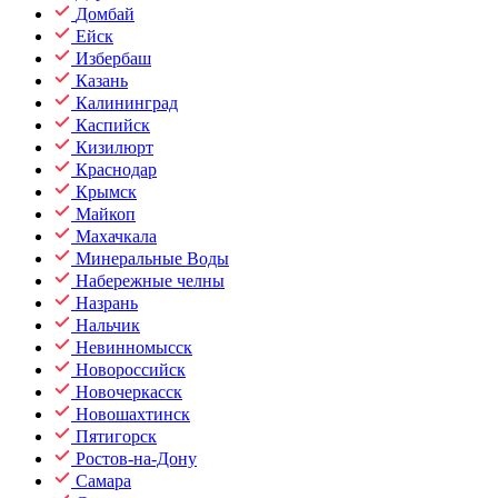
Домбай
Ейск
Избербаш
Казань
Калининград
Каспийск
Кизилюрт
Краснодар
Крымск
Майкоп
Махачкала
Минеральные Воды
Набережные челны
Назрань
Нальчик
Невинномысск
Новороссийск
Новочеркасск
Новошахтинск
Пятигорск
Ростов-на-Дону
Самара