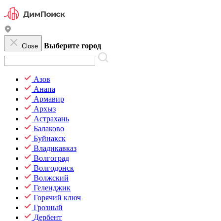
Выберите город
Close
Азов
Анапа
Армавир
Архыз
Астрахань
Балаково
Буйнакск
Владикавказ
Волгоград
Волгодонск
Волжский
Геленджик
Горячий ключ
Грозный
Дербент