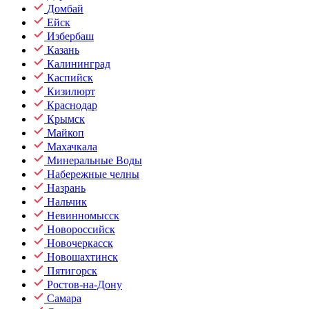
Домбай
Ейск
Избербаш
Казань
Калининград
Каспийск
Кизилюрт
Краснодар
Крымск
Майкоп
Махачкала
Минеральные Воды
Набережные челны
Назрань
Нальчик
Невинномысск
Новороссийск
Новочеркасск
Новошахтинск
Пятигорск
Ростов-на-Дону
Самара