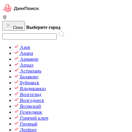
Выберите город
Close
Азов
Анапа
Армавир
Архыз
Астрахань
Балаково
Буйнакск
Владикавказ
Волгоград
Волгодонск
Волжский
Геленджик
Горячий ключ
Грозный
Дербент