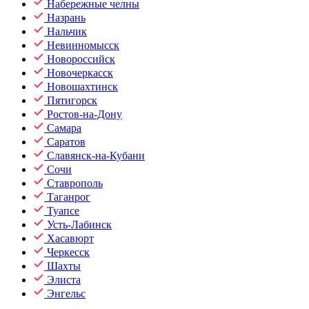
Набережные челны
Назрань
Нальчик
Невинномысск
Новороссийск
Новочеркасск
Новошахтинск
Пятигорск
Ростов-на-Дону
Самара
Саратов
Славянск-на-Кубани
Сочи
Ставрополь
Таганрог
Туапсе
Усть-Лабинск
Хасавюрт
Черкесск
Шахты
Элиста
Энгельс