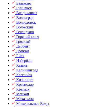
Балаково
Буйнакск
Владикавказ
Волгоград
Волгодонск
Волжский
Геленджик
Горячий ключ
Грозный
Дербент
Домбай
Ейск
Избербаш
Казань
Калининград
Каспийск
Кизилюрт
Краснодар
Крымск
Майкоп
Махачкала
Минеральные Воды