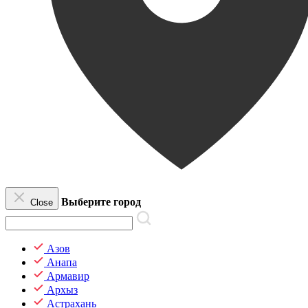
Выберите город
Close
Азов
Анапа
Армавир
Архыз
Астрахань