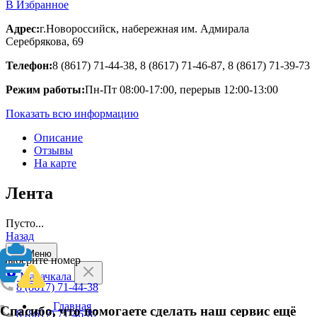
В Избранное
Адрес:
г.Новороссийск, набережная им. Адмирала
Серебрякова, 69
Телефон:
8 (8617) 71-44-38, 8 (8617) 71-46-87, 8 (8617) 71-39-73
Режим работы:
Пн-Пт 08:00-17:00, перерыв 12:00-13:00
Показать всю информацию
Описание
Отзывы
На карте
Лента
Пусто...
Назад
Меню
Выберите номер
Махачкала
8 (8617) 71-44-38
Главная
Спасибо, что помогаете сделать наш сервис ещё
8 (8617) 71-46-87