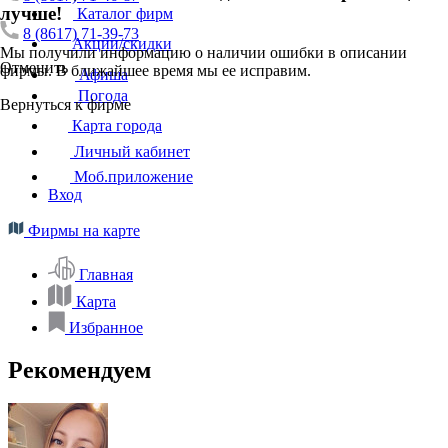
лучше!
Каталог фирм
8 (8617) 71-39-73
Акции/скидки
Мы получили информацию о наличии ошибки в описании
Отменить
фирмы. В ближайшее время мы ее исправим.
Афиша
Погода
Вернуться к фирме
Карта города
Личный кабинет
Моб.приложение
Вход
Фирмы на карте
Главная
Карта
Избранное
Рекомендуем