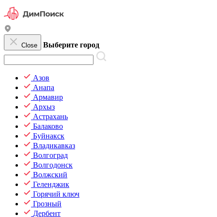
Выберите город
Close
Азов
Анапа
Армавир
Архыз
Астрахань
Балаково
Буйнакск
Владикавказ
Волгоград
Волгодонск
Волжский
Геленджик
Горячий ключ
Грозный
Дербент