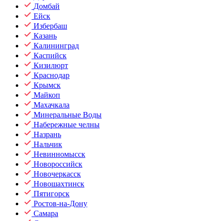
Домбай
Ейск
Избербаш
Казань
Калининград
Каспийск
Кизилюрт
Краснодар
Крымск
Майкоп
Махачкала
Минеральные Воды
Набережные челны
Назрань
Нальчик
Невинномысск
Новороссийск
Новочеркасск
Новошахтинск
Пятигорск
Ростов-на-Дону
Самара