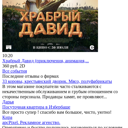
10:20
Храбрый Давид (приключения, анимация,...
360 руб.
2D
Все события
Последние отзывы о фирмах
33 коровы, крестьянский дворик. Мясо, полуфабрикаты
В этом магазине покупатели часто сталкиваются с
некачественным обслуживанием и грубым отношением со
стороны персонала. Продавцы хамят, не проявляют...
Дарья
Посуточная квартира в Избербаше
Все просто супер ! спасибо вам большое, чисто, уютно!
Кира
apcPixel. Рекламное агенство.
Оперативно и быстро получилось договориться по условиям