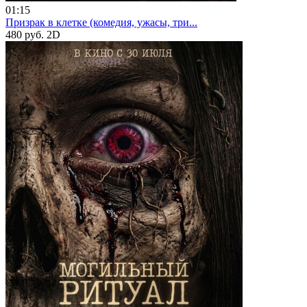
01:15
Призрак в клетке (комедия, ужасы, три...
480 руб.
2D